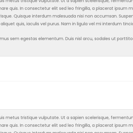
s metus tristique vulputate. Ut a sapien scelerisque, fermentum l
are quis. In consectetur elit sed leo fringilla, a placerat ipsum m
isque. Quisque interdum malesuada nisi non accumsan. Suspendi
 aliquet quis, iaculis vel purus. Nam in ligula vel mi interdum tinc
s sem egestas elementum. Duis nisl arcu, sodales ut porttitor a
s metus tristique vulputate. Ut a sapien scelerisque, fermentum l
are quis. In consectetur elit sed leo fringilla, a placerat ipsum m
isque. Quisque interdum malesuada nisi non accumsan. Suspendi