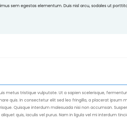
us sem egestas elementum. Duis nisl arcu, sodales ut porttitor a
s metus tristique vulputate. Ut a sapien scelerisque, fermentum l
are quis. In consectetur elit sed leo fringilla, a placerat ipsum m
isque. Quisque interdum malesuada nisi non accumsan. Suspend
 aliquet quis, iaculis vel purus. Nam in ligula vel mi interdum tin