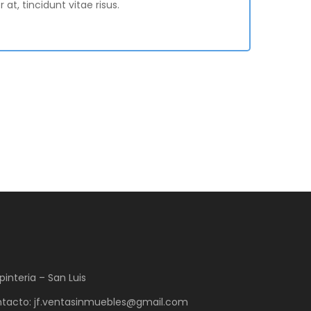
t, tincidunt vitae risus.
pinteria – San Luis
tacto: jf.ventasinmuebles@gmail.com