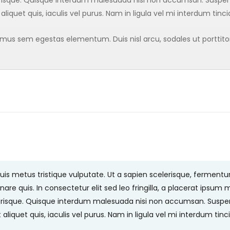
 aliquet quis, iaculis vel purus. Nam in ligula vel mi interdum tinc
s sem egestas elementum. Duis nisl arcu, sodales ut porttitor a
s metus tristique vulputate. Ut a sapien scelerisque, fermentum l
nare quis. In consectetur elit sed leo fringilla, a placerat ipsum m
isque. Quisque interdum malesuada nisi non accumsan. Suspend
t aliquet quis, iaculis vel purus. Nam in ligula vel mi interdum tin