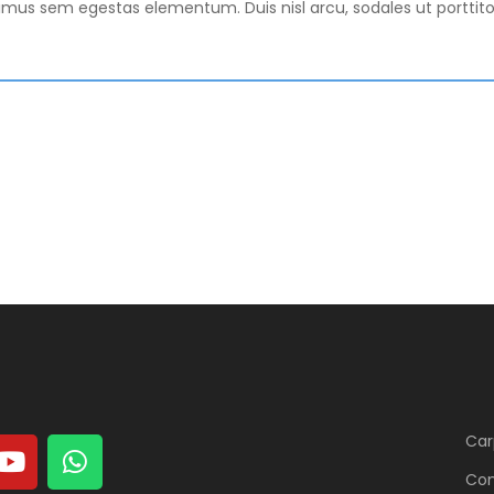
s sem egestas elementum. Duis nisl arcu, sodales ut porttitor a
Car
Con