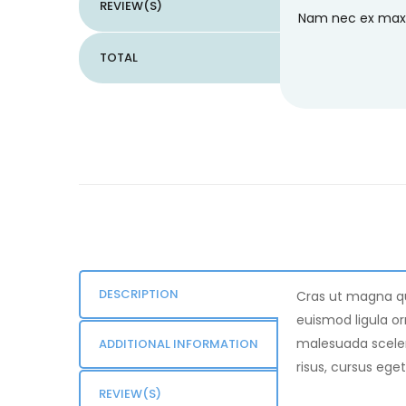
REVIEW(S)
Nam nec ex maxim
TOTAL
DESCRIPTION
Cras ut magna qui
euismod ligula orn
malesuada sceler
ADDITIONAL INFORMATION
risus, cursus eget
REVIEW(S)