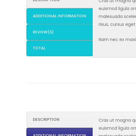
Cras ut magna qui
euismod ligula orn
ADDITIONAL INFORMATION
malesuada sceler
risus, cursus eget
REVIEW(S)
Nam nec ex maximu
TOTAL
DESCRIPTION
Cras ut magna qui
euismod ligula orn
ADDITIONAL INFORMATION
malesuada sceler