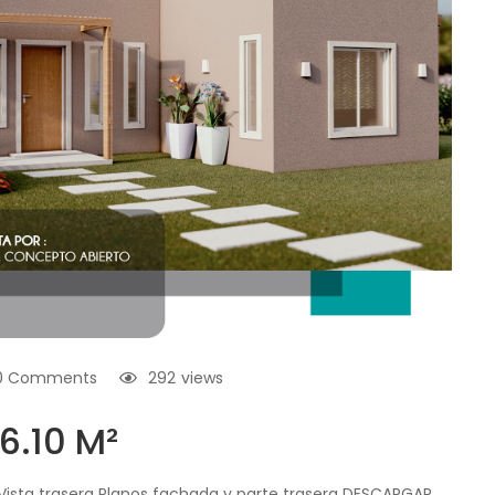
0 Comments
292
views
.10 M²
a Vista trasera Planos fachada y parte trasera DESCARGAR