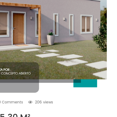
0 Comments
206
views