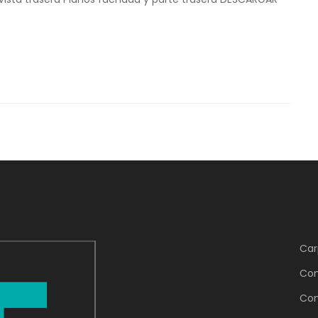
Car
Con
Con