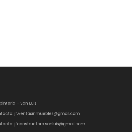
pinteria – San Luis
tacto: jf.ventasinmuebles@gmail.com
tacto: jfconstructora.sanluis@gmail.com