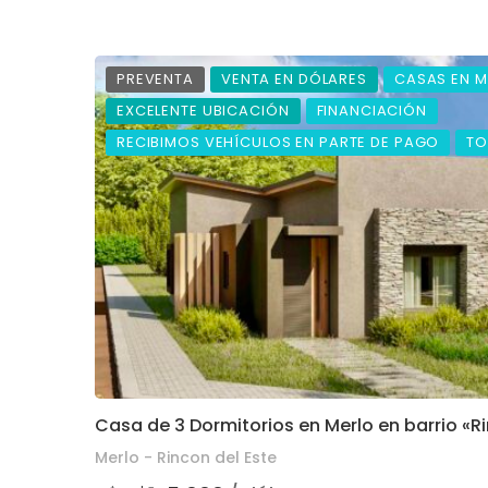
PREVENTA
VENTA EN DÓLARES
CASAS EN M
EXCELENTE UBICACIÓN
FINANCIACIÓN
RECIBIMOS VEHÍCULOS EN PARTE DE PAGO
TO
Casa de 3 Dormitorios en Merlo en barrio «R
Merlo - Rincon del Este