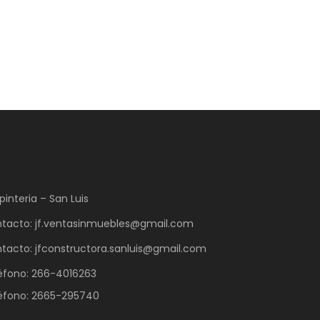
pinteria – San Luis
tacto: jf.ventasinmuebles@gmail.com
tacto: jfconstructora.sanluis@gmail.com
éfono: 266-4016263
éfono: 2665-295740