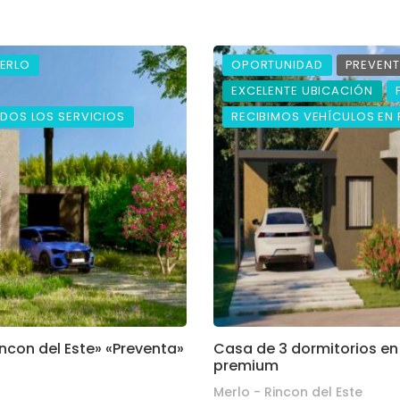
ERLO
OPORTUNIDAD
PREVEN
EXCELENTE UBICACIÓN
DOS LOS SERVICIOS
RECIBIMOS VEHÍCULOS EN
incon del Este» «Preventa»
Casa de 3 dormitorios en 
premium
Merlo - Rincon del Este