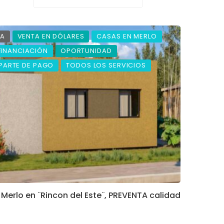
TA
VENTA EN DÓLARES
CASAS EN MERLO
FINANCIACIÓN
OPORTUNIDAD
 PARTE DE PAGO
TODOS LOS SERVICIOS
Merlo en ¨Rincon del Este¨, PREVENTA calidad