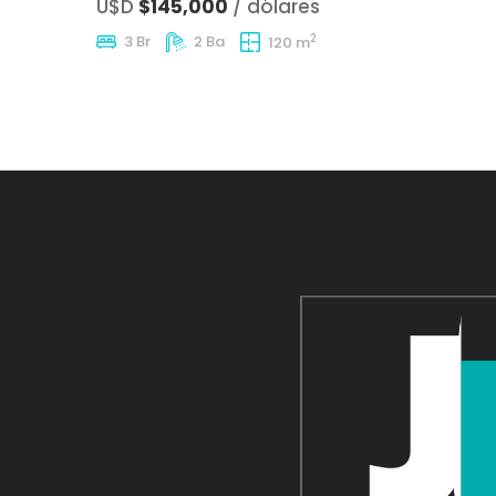
U$D
$145,000
/ dólares
2
3 Br
2 Ba
120 m