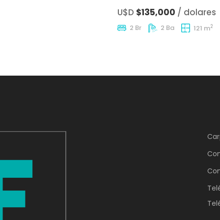
U$D
$135,000
/ dolares
2
2 Br
2 Ba
121 m
Car
Con
Con
Tel
Tel