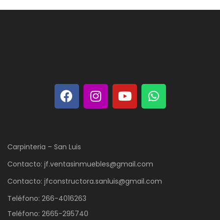
Carpinteria – San Luis
Contacto: jf.ventasinmuebles@gmail.com
Contacto: jfconstructora.sanluis@gmail.com
Teléfono: 266-4016263
Teléfono: 2665-295740
www.jfinmobiliaria.com
www.constructorajf.com
FLORENCIA DANILA MOYANO (MATRÍCULA 1064)