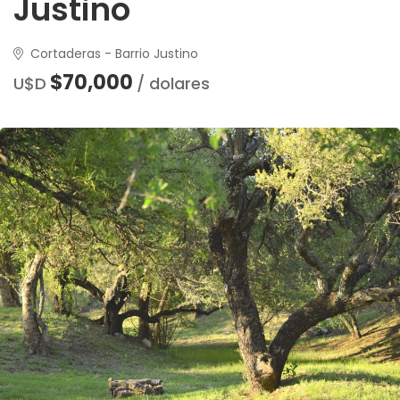
Justino
Cortaderas - Barrio Justino
$70,000
U$D
/ dolares