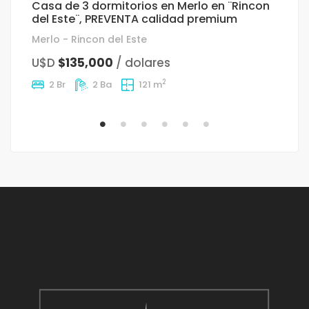
Casa de 3 dormitorios en Merlo en ¨Rincon
D
del Este¨, PREVENTA calidad premium
«
Merlo - Rincon del Este
Me
U$D
$135,000
/ dolares
D
2
2 Br
2 Ba
121 m