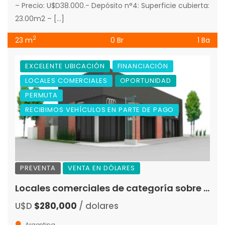
– Precio: U$D38.000.- Depósito n°4: Superficie cubierta:
23.00m2 – […]
2
23 m
0 Br
1 Ba
EXCELENTE UBICACIÓN
FINANCIACIÓN
LOCALES COMERCIALES
OPORTUNIDAD
PERMUTA
RECIBIMOS VEHÍCULOS EN PARTE DE PAGO
PREVENTA
VENTA EN DÓLARES
Locales comerciales de categoría sobre Ruta n°5 en Merlo «Preventa»
U$D
$280,000
/ dolares
Argentina