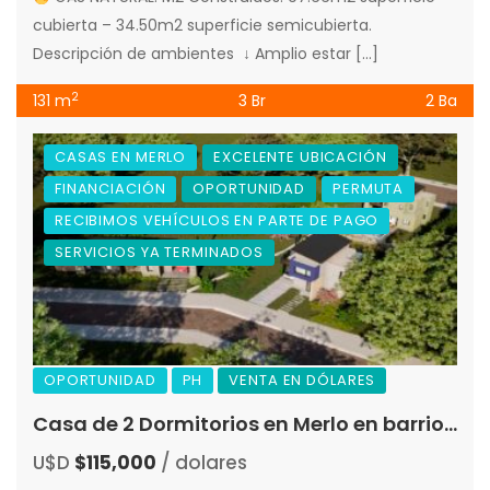
cubierta – 34.50m2 superficie semicubierta.
Descripción de ambientes ↓ Amplio estar […]
2
131 m
3 Br
2 Ba
CASAS EN MERLO
EXCELENTE UBICACIÓN
FINANCIACIÓN
OPORTUNIDAD
PERMUTA
RECIBIMOS VEHÍCULOS EN PARTE DE PAGO
SERVICIOS YA TERMINADOS
OPORTUNIDAD
PH
VENTA EN DÓLARES
Casa de 2 Dormitorios en Merlo en barrio «Virgen del Tala» «Preventa»
U$D
$115,000
/ dolares