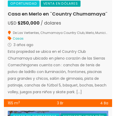
OPORTUNIDAD
VENTA EN DÓLARES
Casa en Merlo en ¨Country Chumamaya¨
U$D
$250,000
/ dolares
De Las Vertientes, Chumamaya Country Club, Merlo, Municipio de Merlo, Junín, San Luis, 5881, Argentina
Casas
3 años ago
Esta propiedad se ubica en el Country Club
Chumamaya ubicado en pleno corazón de las Sierras
Comechingones cuenta con : canchas de tenis de
polvo de ladrillo con iluminación, frontones, piscinas
para grandes y chicos, salón de gimnasia, pista de
patinaje, canchas de fútbol 5, básquet, bochas, beach
volley, juegos para niños y skate park. […]
2
165 m
3 Br
4 Ba