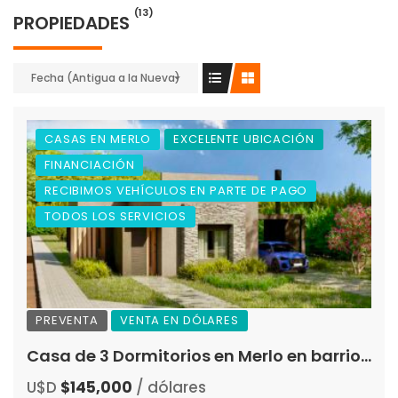
(13)
PROPIEDADES
Fecha (Antigua a la Nueva)
CASAS EN MERLO
EXCELENTE UBICACIÓN
FINANCIACIÓN
RECIBIMOS VEHÍCULOS EN PARTE DE PAGO
TODOS LOS SERVICIOS
PREVENTA
VENTA EN DÓLARES
Casa de 3 Dormitorios en Merlo en barrio «Rincon del Este» «Preventa»
U$D
$145,000
/ dólares