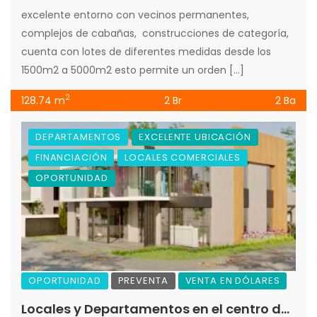
excelente entorno con vecinos permanentes,
complejos de cabañas, construcciones de categoría,
cuenta con lotes de diferentes medidas desde los
1500m2 a 5000m2 esto permite un orden […]
2
128.74 m
2 Br
2 Ba
DEPARTAMENTOS
EXCELENTE UBICACIÓN
FINANCIACIÓN
LOCALES COMERCIALES
OPORTUNIDAD
OPORTUNIDAD
PREVENTA
VENTA EN DÓLARES
Locales y Departamentos en el centro de Merlo en proyecto ¨MOGOTE¨