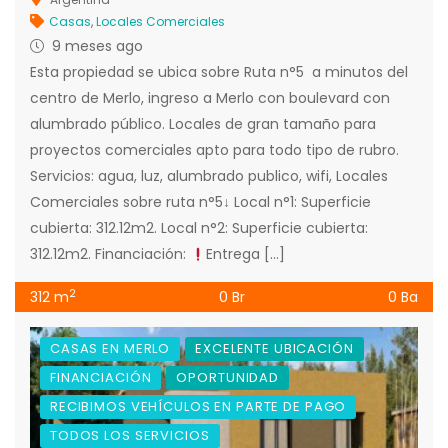
Casas
,
Locales Comerciales
9 meses ago
Esta propiedad se ubica sobre Ruta n°5 a minutos del
centro de Merlo, ingreso a Merlo con boulevard con
alumbrado público. Locales de gran tamaño para
proyectos comerciales apto para todo tipo de rubro.
Servicios: agua, luz, alumbrado publico, wifi, Locales
Comerciales sobre ruta n°5↓ Local n°1: Superficie
cubierta: 312.12m2. Local n°2: Superficie cubierta:
312.12m2. Financiación:
Entrega […]
2
312 m
0 Br
0 Ba
CASAS EN MERLO
EXCELENTE UBICACIÓN
FINANCIACIÓN
OPORTUNIDAD
RECIBIMOS VEHÍCULOS EN PARTE DE PAGO
TODOS LOS SERVICIOS