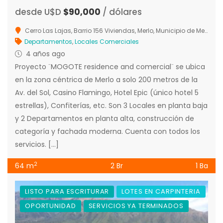
desde U$D
$90,000
/ dólares
Cerro Las Lajas, Barrio 156 Viviendas, Merlo, Municipio de Merlo, Junín, San Luis, 5881, Argentina
Departamentos
,
Locales Comerciales
4 años ago
Proyecto ¨MOGOTE residence and comercial¨ se ubica
en la zona céntrica de Merlo a solo 200 metros de la
Av. del Sol, Casino Flamingo, Hotel Epic (único hotel 5
estrellas), Confiterías, etc. Son 3 Locales en planta baja
y 2 Departamentos en planta alta, construcción de
categoría y fachada moderna. Cuenta con todos los
servicios. […]
2
64 m
2 Br
1 Ba
LISTO PARA ESCRITURAR
LOTES EN CARPINTERIA
OPORTUNIDAD
SERVICIOS YA TERMINADOS