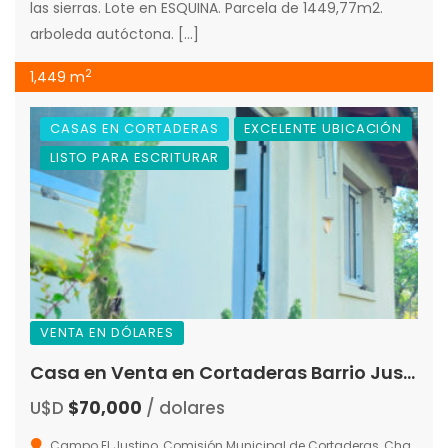
las sierras. Lote en ESQUINA. Parcela de 1449,77m2.
arboleda autóctona. […]
2
1,449 m
CASAS EN CORTADERAS
EXCELENTE UBICACIÓN
LISTO PARA ESCRITURAR
VENTA EN DÓLARES
Casa en Venta en Cortaderas Barrio Justino
U$D
$70,000
/ dolares
Campo El Justino, Comisión Municipal de Cortaderas, Chacabuco, San Luis, 5883, Argentina