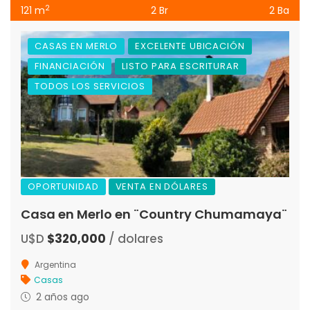
2
121 m
2 Br
2 Ba
CASAS EN MERLO
EXCELENTE UBICACIÓN
FINANCIACIÓN
LISTO PARA ESCRITURAR
TODOS LOS SERVICIOS
OPORTUNIDAD
VENTA EN DÓLARES
Casa en Merlo en ¨Country Chumamaya¨
U$D
$320,000
/ dolares
Argentina
Casas
2 años ago