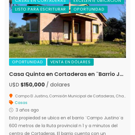
CASAS EN CORTADERAS
EXCELENTE UBICACIÓN
LISTO PARA ESCRITURAR
OPORTUNIDAD
OPORTUNIDAD
VENTA EN DÓLARES
Casa Quinta en Cortaderas en ¨Barrio Justino¨
U$D
$150,000
/ dolares
Campo El Justino, Comisión Municipal de Cortaderas, Chacabuco, San Luis, 5883, Argentina
Casas
3 años ago
Esta propiedad se ubica en el barrio ¨Campo Justino¨a
600 metros de la Ruta provincial n 1 y a minutos del
centro de Cortaderas. El barrio cuenta con un