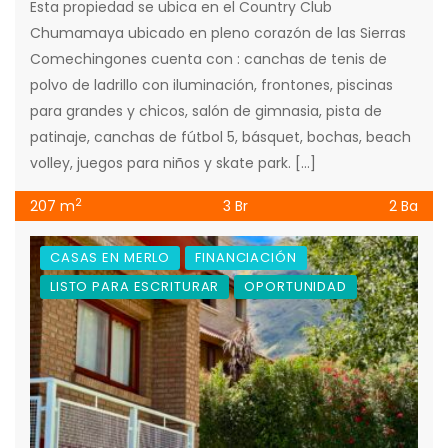
Esta propiedad se ubica en el Country Club
Chumamaya ubicado en pleno corazón de las Sierras
Comechingones cuenta con : canchas de tenis de
polvo de ladrillo con iluminación, frontones, piscinas
para grandes y chicos, salón de gimnasia, pista de
patinaje, canchas de fútbol 5, básquet, bochas, beach
volley, juegos para niños y skate park. […]
2
207 m
3 Br
2 Ba
CASAS EN MERLO
FINANCIACIÓN
LISTO PARA ESCRITURAR
OPORTUNIDAD