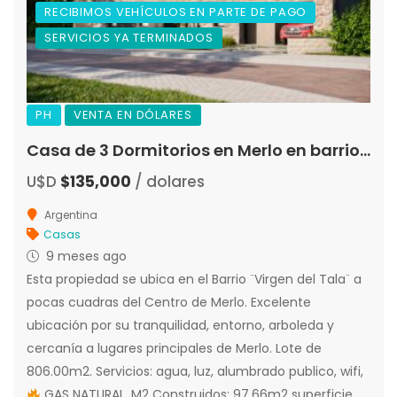
RECIBIMOS VEHÍCULOS EN PARTE DE PAGO
SERVICIOS YA TERMINADOS
PH
VENTA EN DÓLARES
Casa de 3 Dormitorios en Merlo en barrio «Virgen del Tala» «Preventa»
U$D
$135,000
/ dolares
Argentina
Casas
9 meses ago
Esta propiedad se ubica en el Barrio ¨Virgen del Tala¨ a
pocas cuadras del Centro de Merlo. Excelente
ubicación por su tranquilidad, entorno, arboleda y
cercanía a lugares principales de Merlo. Lote de
806.00m2. Servicios: agua, luz, alumbrado publico, wifi,
GAS NATURAL. M2 Construidos: 97.66m2 superficie