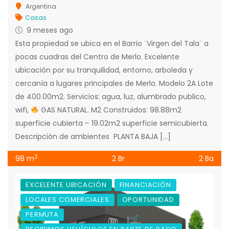
Argentina
Casas
9 meses ago
Esta propiedad se ubica en el Barrio ¨Virgen del Tala¨ a
pocas cuadras del Centro de Merlo. Excelente
ubicación por su tranquilidad, entorno, arboleda y
cercanía a lugares principales de Merlo. Modelo 2A Lote
de 400.00m2. Servicios: agua, luz, alumbrado publico,
wifi,
GAS NATURAL. M2 Construidos: 98.88m2
superficie cubierta – 19.02m2 superficie semicubierta.
Descripción de ambientes PLANTA BAJA […]
2
98 m
2 Br
2 Ba
EXCELENTE UBICACIÓN
FINANCIACIÓN
LOCALES COMERCIALES
OPORTUNIDAD
PERMUTA