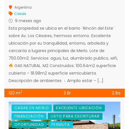
Argentina
Casas
9 meses ago
Esta propiedad se ubica en el barrio ¨Rincón del Este¨
sobre Av. Los Césares, hermoso entorno. Excelente
ubicación por su tranquilidad, entorno, arboleda y
cercanía a lugares principales de Merlo. Lote de
750.00m2. Servicios: agua, luz, alumbrado publico, wifi,
GAS NATURAL. M2 Construidos: 100.64m2 superficie
cubierta – 18.98m2 superficie semicubierta.
Descripción de ambientes ↓ Amplio estar – […]
2
120 m
3 Br
2 Ba
CASAS EN MERLO
EXCELENTE UBICACIÓN
FINANCIACIÓN
LISTO PARA ESCRITURAR
OPORTUNIDAD
PERMUTA