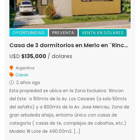
OPORTUNIDAD
PREVENTA
VENTA EN DÓLARES
Casa de 3 dormitorios en Merlo en ¨Rincon del Este¨, PREVENTA calidad premium
U$D
$135,000
/ dolares
Argentina
Casas
2 años ago
Esta propiedad se ubica en la Zona Exclusiva ¨Rincon
del Este¨ a 150mts de la Av. Los Cesares (a solo 50mts
del asfalto) y a 800mts de la Av. Jose Mercau. Zona de
gran arboleda añeja, entorno único con casas de
categoría ( casas de te, complejos de cabañas, etc.)
Modelo 1B Lote de 490.00m2. […]