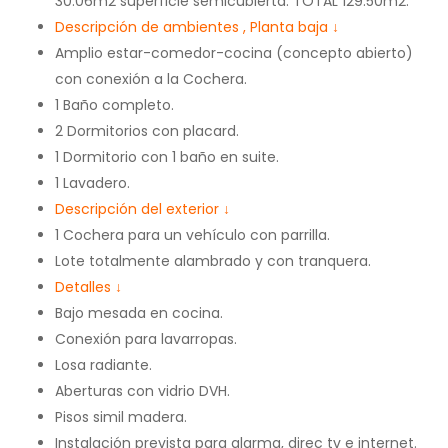
30.06m2 superficie semicubierta: TOTAL 129.50m2.
Descripción de ambientes , Planta baja
↓
Amplio estar-comedor-cocina (concepto abierto)
con conexión a la Cochera.
1 Baño completo.
2 Dormitorios con placard.
1 Dormitorio con 1 baño en suite.
1 Lavadero.
Descripción del exterior
↓
1 Cochera para un vehículo con parrilla.
Lote totalmente alambrado y con tranquera.
Detalles
↓
Bajo mesada en cocina.
Conexión para lavarropas.
Losa radiante.
Aberturas con vidrio DVH.
Pisos simil madera.
Instalación prevista para alarma, direc tv e internet.